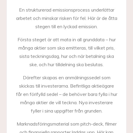
En strukturerad emissionsprocess underlättar
arbetet och minskar risken för fel. Här är de åtta
stegen till en lyckad emission.
Första steget är att mata in all grunddata – hur
många aktier som ska emitteras, till vilket pris,
sista teckningsdag, hur och när betalning ska
ske, och hur tilldelning ska beslutas.
Därefter skapas en anmälningssedel som
skickas till investerarna. Befintliga aktieägare
får en förifylld sedel – de behöver bara fylla i hur
många aktier de vill teckna. Nya investerare
fyller i sina uppgifter från grunden.
Marknadsföringsmaterial som pitch-deck, filmer
och finansiella rapporter laddas upp. Här kan