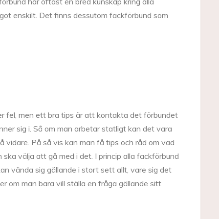
förbund har oftast en bred kunskap kring alla
ågot enskilt. Det finns dessutom fackförbund som
er fel, men ett bra tips är att kontakta det förbundet
ner sig i. Så om man arbetar statligt kan det vara
så vidare. På så vis kan man få tips och råd om vad
ka välja att gå med i det. I princip alla fackförbund
n vända sig gällande i stort sett allt, vare sig det
ler om man bara vill ställa en fråga gällande sitt