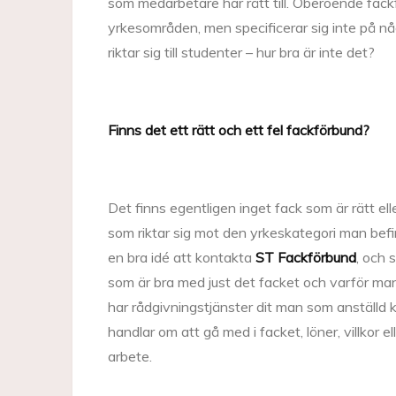
som medarbetare har rätt till. Oberoende fack
yrkesområden, men specificerar sig inte på n
riktar sig till studenter – hur bra är inte det?
Finns det ett rätt och ett fel fackförbund?
Det finns egentligen inget fack som är rätt ell
som riktar sig mot den yrkeskategori man befin
en bra idé att kontakta
ST Fackförbund
, och 
som är bra med just det facket och varför man s
har rådgivningstjänster dit man som anställd ka
handlar om att gå med i facket, löner, villkor el
arbete.