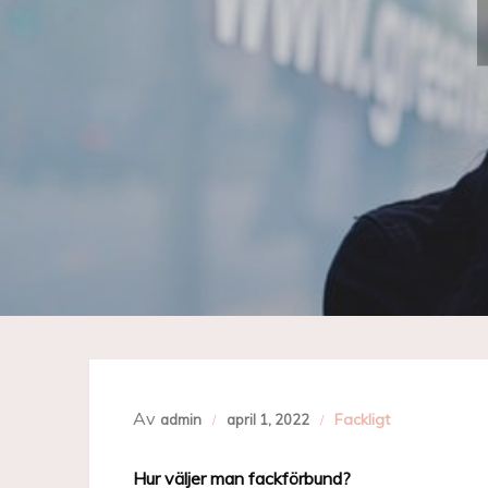
Av
Fackligt
admin
april 1, 2022
Hur väljer man fackförbund?